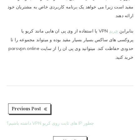
مفید است زیرا می خواهد یک برنامه کاربردی خاص به مشتریان خود
ارائه دهند.
بنابراین
خرید
VPN یا استفاده از وی پی ان هایی مانند کریو یا
پروکسی های ساکس بسیار بسیار مفید بوده و میتواند مجموعه را تا
حدودی حفاظت کند. میتوانید وی پی ان را از سایت parsvpn.online
خرید کنید.
ious
راهبری
Previous Post
ost:
نوشته
چطور IP های ثابت روی کریو VPN داشته باشیم؟