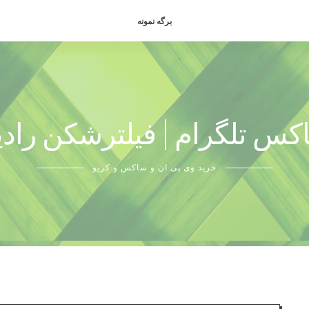
برگه نمونه
کس تلگرام | فیلترشکن رادی
خرید وی پی ان و ساکس و کریو