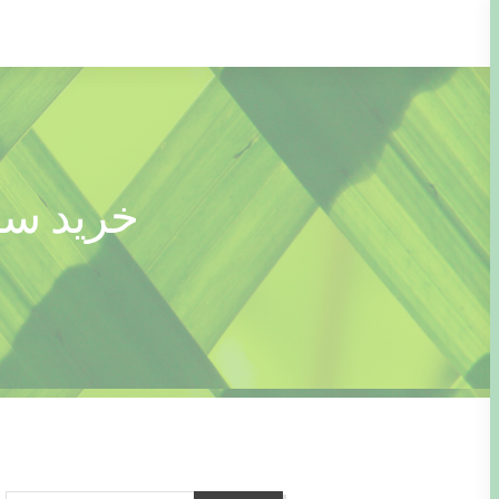
Ski
t
conten
خرید سا