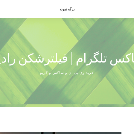
برگه نمونه
کس تلگرام | فیلترشکن رادی
خرید وی پی ان و ساکس و کریو