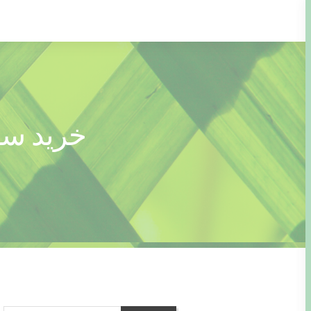
Ski
t
conten
خرید سا